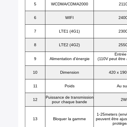
5
WCDMA/CDMA2000
211
6
WIFI
240
7
LTE1 (4G1)
230
8
LTE2 (4G2)
255
Entré
9
Alimentation d'énergie
(110V peut être
10
Dimension
420 x 190 
11
Poids
Au su
Puissance de transmission
12
2W
pour chaque bande
1-25meters (envi
13
Bloquer la gamme
peuvent être ajus
protége