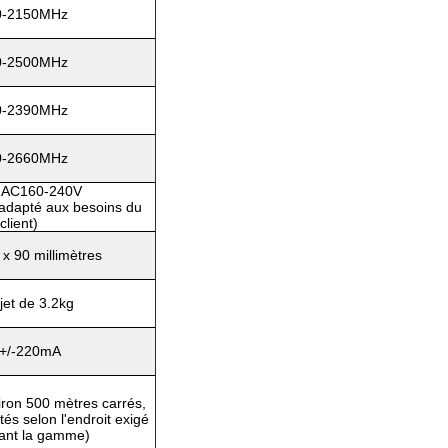
0-2150MHz
0-2500MHz
0-2390MHz
0-2660MHz
e AC160-240V
 adapté aux besoins du
client)
x 90 millimètres
jet de 3.2kg
+/-220mA
ron 500 mètres carrés,
tés selon l'endroit exigé
ant la gamme)