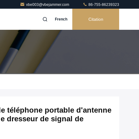
vbe003@vbejammer.com
86-755-86239323
Citation
French
 de téléphone portable d'antenne
de dresseur de signal de