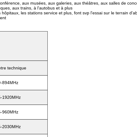
 conférence, aux musées, aux galeries, aux théâtres, aux salles de conce
ues, aux trains, à l'autobus et à plus
pitaux, les stations service et plus, font svp l'essai sur le terrain d'
ent
tre technique
9-894MHz
5-1920MHz
5-960MHz
5-2030MHz