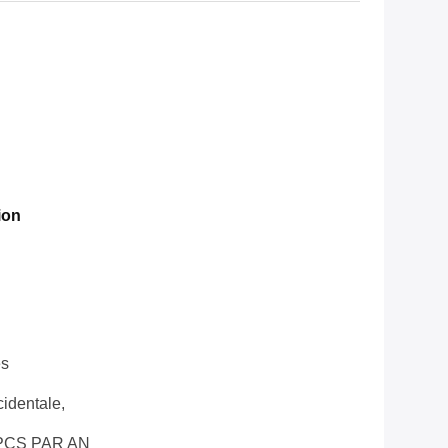
ion
es
cidentale,
PCS PAR AN