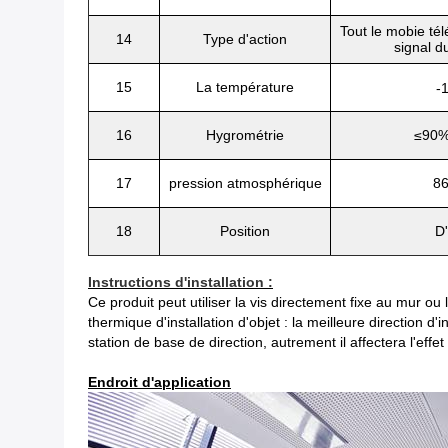
Tout le mobie t
14
Type d'action
signal du
15
La température
-
16
Hygrométrie
≤90%
17
pression atmosphérique
86
18
Position
D'
Instructions d'installation :
Ce produit peut utiliser la vis directement fixe au mur ou 
thermique d'installation d'objet : la meilleure direction d
station de base de direction, autrement il affectera l'effet d
Endroit d'application