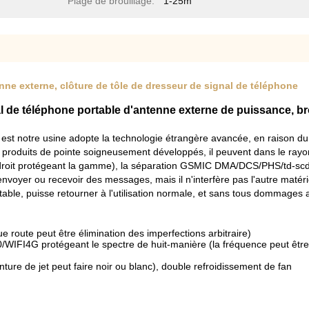
Plage de brouillage:
1-25m
enne externe, clôture de tôle de dresseur de signal de téléphone
al de téléphone portable d'antenne externe de puissance, br
e est notre usine adopte la technologie étrangère avancée, en raison
es produits de pointe soigneusement développés, il peuvent dans le ray
d'endroit protégeant la gamme), la séparation GSMIC DMA/DCS/PHS/td
voyer ou recevoir des messages, mais il n'interfère pas l'autre matériel
rtable, puisse retourner à l'utilisation normale, et sans tous dommage
 route peut être élimination des imperfections arbitraire)
 protégeant le spectre de huit-manière (la fréquence peut être a
nture de jet peut faire noir ou blanc), double refroidissement de fan