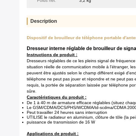
Poids net:
3,2 kg
Description
Dispositif de brouilleur de téléphone portable d'ant
Dresseur interne réglable de brouilleur de sign
Instructions de produit :
Dresseurs réglables de ce les pleins signal de fréquenc
situation réelle de communication mobile à l'étranger, l
peuvent être ajustés selon le champ différent exigé 
téléphone ne peut pas jouer et répondre et ne peut pas en
requis, la portée de séparation laissée par téléphone po
sûre.
Caractéristiques du produit :
De 1 à 40 m de armature efficace réglables (situez chaque
Le GSM/CDMA/DCS/PHS/WCDMA/td-scdma/CDMA 2000/WIFI4G
Peut travailler 24 heures sans interruption
UTILISE le radiateur en aluminium, clôture de tôle (la pei
puissance de transmission de 16 W
Applications de produit :