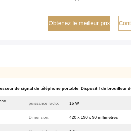
Obtenez le meilleur prix
Cont
resseur de signal de téléphone portable
,
Dispositif de brouilleur 
hone
puissance radio:
16 W
Dimension:
420 x 190 x 90 millimètres