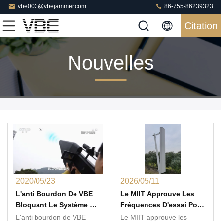
vbe003@vbejammer.com
86-755-86239323
Citation
Nouvelles
2020/05/23
2026/05/11
L'anti Bourdon De VBE
Le MIIT Approuve Les
Bloquant Le Système A
Fréquences D'essai Pour
Rapporté Par Exposition
Le Système De
L'anti bourdon de VBE
Le MIIT approuve les