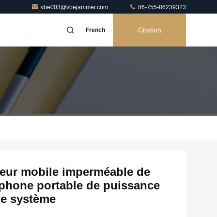
vbe003@vbejammer.com
86-755-86239323
Citation
French
seur mobile imperméable de
léphone portable de puissance
le système