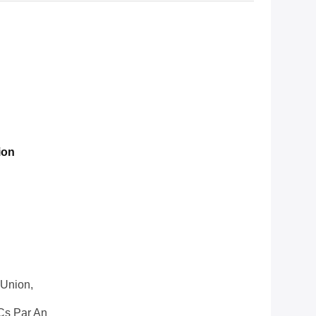
ion
 Union,
Cs Par An