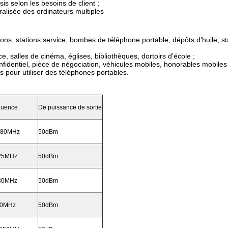
s selon les besoins de client ;
ralisée des ordinateurs multiples
ns, stations service, bombes de téléphone portable, dépôts d'huile, st
, salles de cinéma, églises, bibliothèques, dortoirs d'école ;
fidentiel, pièce de négociation, véhicules mobiles, honorables mobiles p
its pour utiliser des téléphones portables.
quence
De puissance de sortie
880MHz
50dBm
025MHz
50dBm
880MHz
50dBm
60MHz
50dBm