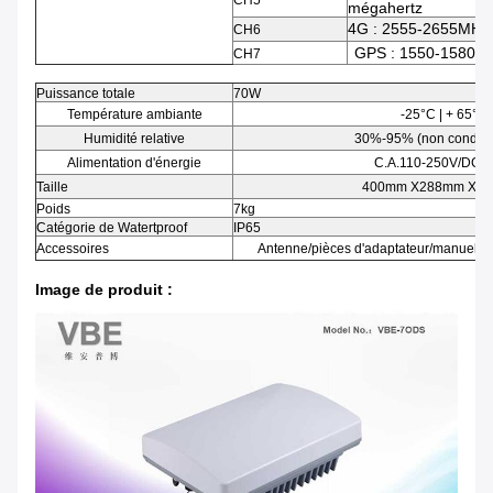
CH5
mégahertz
4G : 2555-2655MHz
CH6
GPS : 1550-1580M
CH7
Puissance totale
70W
Température ambiante
-25°C | + 65°C
Humidité relative
30%-95% (non condens
Alimentation d'énergie
C.A.
110-250V/DC+
Taille
400mm X288mm X 1
Poids
7kg
Catégorie de Watertproof
IP65
Accessoires
Antenne/pièces d'adaptateur/manuel/in
Image de produit :