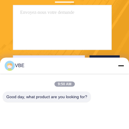
Envoyer
VBE
9:50 AM
Good day, what product are you looking for?
VBE Technology Shenzhen Co., Ltd.
vbe003@vbejammer.com
86-755-86239323