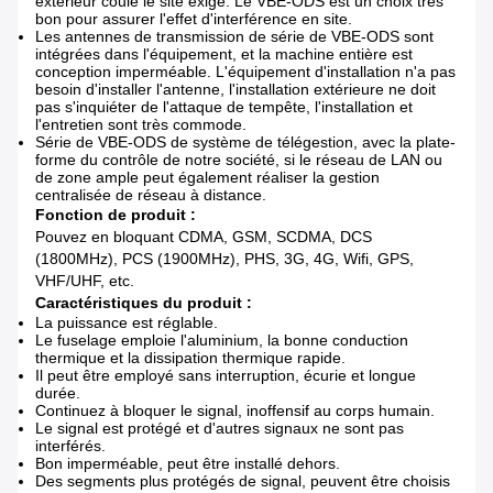
extérieur coulé le site exigé. Le VBE-ODS est un choix très
bon pour assurer l'effet d'interférence en site.
Les antennes de transmission de série de VBE-ODS sont
intégrées dans l'équipement, et la machine entière est
conception imperméable. L'équipement d'installation n'a pas
besoin d'installer l'antenne, l'installation extérieure ne doit
pas s'inquiéter de l'attaque de tempête, l'installation et
l'entretien sont très commode.
Série de VBE-ODS de système de télégestion, avec la plate-
forme du contrôle de notre société, si le réseau de LAN ou
de zone ample peut également réaliser la gestion
centralisée de réseau à distance.
Fonction de produit :
Pouvez en bloquant CDMA, GSM, SCDMA, DCS
(1800MHz), PCS (1900MHz), PHS, 3G, 4G, Wifi, GPS,
VHF/UHF, etc.
Caractéristiques du produit :
La puissance est réglable.
Le fuselage emploie l'aluminium, la bonne conduction
thermique et la dissipation thermique rapide.
Il peut être employé sans interruption, écurie et longue
durée.
Continuez à bloquer le signal, inoffensif au corps humain.
Le signal est protégé et d'autres signaux ne sont pas
interférés.
Bon imperméable, peut être installé dehors.
Des segments plus protégés de signal, peuvent être choisis