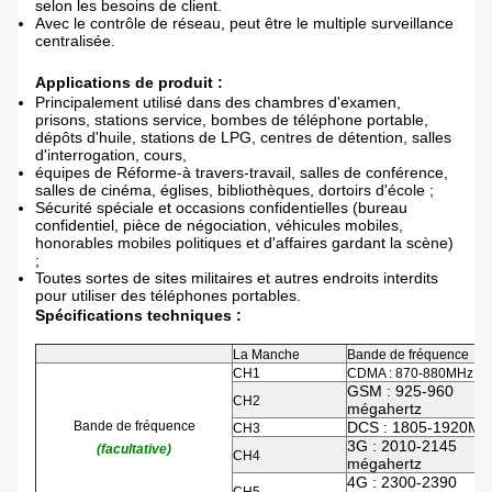
selon les besoins de client.
Avec le contrôle de réseau, peut être le multiple surveillance
centralisée.
Applications de produit :
Principalement utilisé dans des chambres d'examen,
prisons, stations service, bombes de téléphone portable,
dépôts d'huile, stations de LPG, centres de détention, salles
d'interrogation, cours,
équipes de Réforme-à travers-travail, salles de conférence,
salles de cinéma, églises, bibliothèques, dortoirs d'école ;
Sécurité spéciale et occasions confidentielles (bureau
confidentiel, pièce de négociation, véhicules mobiles,
honorables mobiles politiques et d'affaires gardant la scène)
;
Toutes sortes de sites militaires et autres endroits interdits
pour utiliser des téléphones portables.
Spécifications techniques :
La Manche
Bande de fréquence
CH1
CDMA : 870-880MHz
GSM : 925-960
CH2
mégahertz
Bande de fréquence
DCS : 1805-1920MH
CH3
3G : 2010-2145
(facultative)
CH4
mégahertz
4G : 2300-2390