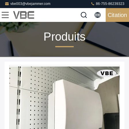
vbe003@vbejammer.com
86-755-86239323
Citation
Produits