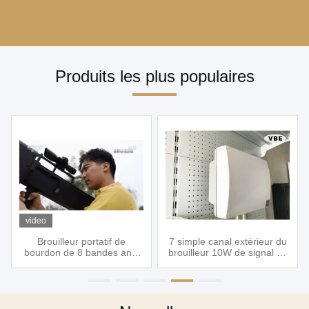
Produits les plus populaires
video
Brouilleur portatif de
7 simple canal extérieur du
bourdon de 8 bandes anti,
brouilleur 10W de signal de
arme à feu portative de
téléphone portable de
bourdon de 8 canaux, anti
bandes pour la prison,
bourdon portatif bloquant le
brouilleur intégré
système, brouilleurs de
imperméable de signal de
bourdon
Mobiel d'antenne