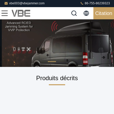
vbe003@vbejammer.com
86-755-86239323
Citation
Produits décrits