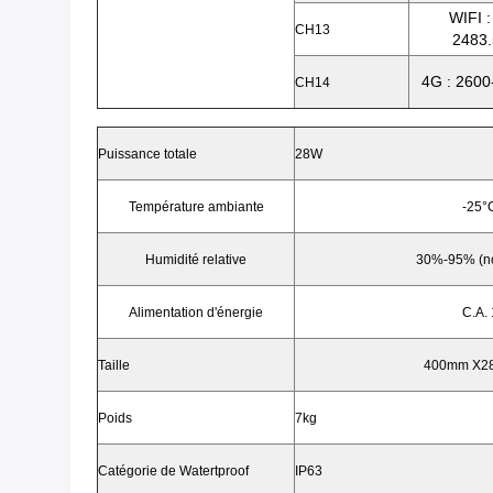
WIFI :
CH13
2483
4G : 260
CH14
Puissance totale
28W
Température ambiante
-25°C
Humidité relative
30%-95% (no
Alimentation d'énergie
C.A.
Taille
400mm X2
Poids
7kg
Catégorie de Watertproof
IP63