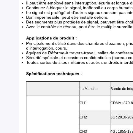
Il peut être employé sans interruption, écurie et longue d
Continuez à bloquer le signal, inoffensif au corps humain
Le signal est protégé et d'autres signaux ne sont pas inte
Bon imperméable, peut être installé dehors.
Des segments plus protégés de signal, peuvent être chois
Avec le contrôle de réseau, peut être le multiple surveill
Applications de produit :
Principalement utilisé dans des chambres d'examen, priso
d'interrogation, cours,
équipes de Réforme-à travers-travail, salles de conférence
Sécurité spéciale et occasions confidentielles (bureau con
Toutes sortes de sites militaires et autres endroits interd
Spécifications techniques :
La Manche
Bande de fré
CH1
CDMA : 870-
CH2
3G : 2010-2
CH3
4G : 1855-1