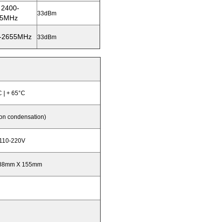
 2400-
33dBm
.5MHz
0-2655MHz
33dBm
 | + 65°C
n condensation)
 110-220V
88mm X 155mm