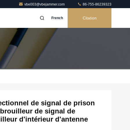
vbe003@vbejammer.com
86-755-86239323
Citation
French
rectionnel de signal de prison
brouilleur de signal de
lleur d'intérieur d'antenne