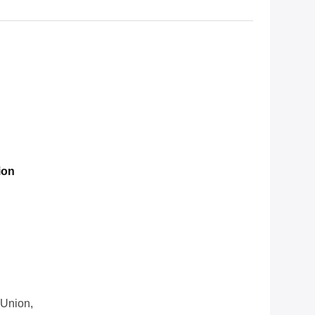
ion
 Union,