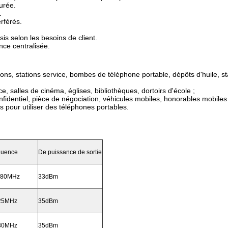
urée.
.
rférés.
is selon les besoins de client.
ance centralisée.
ns, stations service, bombes de téléphone portable, dépôts d'huile, st
, salles de cinéma, églises, bibliothèques, dortoirs d'école ;
fidentiel, pièce de négociation, véhicules mobiles, honorables mobiles p
its pour utiliser des téléphones portables.
quence
De puissance de sortie
880MHz
33dBm
025MHz
35dBm
880MHz
35dBm