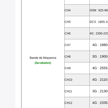
CH4
GSM : 925-9
CH5
DCS : 1805-
CH6
4G : 2300-2
4G : 188
CH7
3G : 190
CH8
Bande de fréquence
(facultative)
4G : 255
CH9
4G : 211
CH10
3G : 213
CH11
4G : 233
CH12