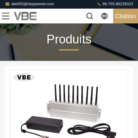
vbe003@vbejammer.com
86-755-86239323
Citation
Produits