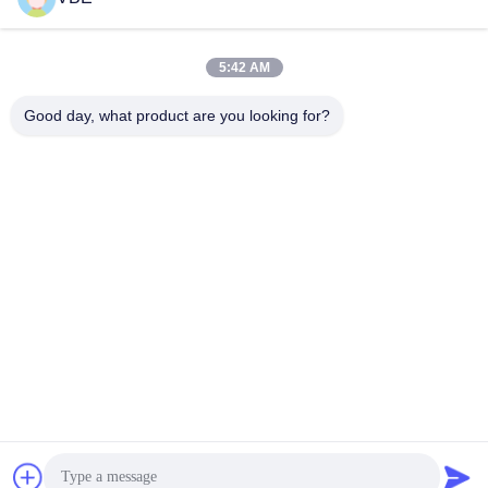
5:42 AM
Good day, what product are you looking for?
VBE Technology Shenzhen Co., Ltd.
vbe003@vbejammer.com
86-755-86239323
Plancher 4, construisant 8, z
one industrielle de Xinwei, s
ecteur de Nanshan, Shenzh
en, province du Guangdong,
Chine
Bonne qualité de la Chine Signal de téléphone cellulaire Jammer
Fournisseur. © de Copyright 2026 VBE Technology Shenzhen Co., Ltd. .
Toutes les droites Réservé.