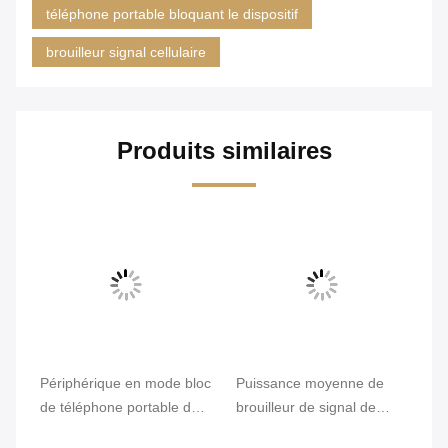
téléphone portable bloquant le dispositif
brouilleur signal cellulaire
Produits similaires
Périphérique en mode bloc
Puissance moyenne de
16
de téléphone portable de
brouilleur de signal de
té
GPS WiFi, simple canal
téléphone portable de 8
Ch