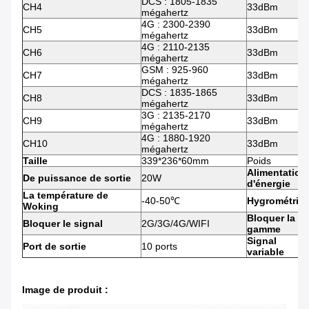
DCS : 1805-1835
CH4
33dBm
mégahertz
4G : 2300-2390
CH5
33dBm
mégahertz
4G : 2110-2135
CH6
33dBm
mégahertz
GSM : 925-960
CH7
33dBm
mégahertz
DCS : 1835-1865
CH8
33dBm
mégahertz
3G : 2135-2170
CH9
33dBm
mégahertz
4G : 1880-1920
CH10
33dBm
mégahertz
Taille
339*236*60mm
Poids
Alimentation
De puissance de sortie
20W
d'énergie
La température de
-40-50℃
Hygrométrie
Woking
Bloquer la
Bloquer le signal
2G/3G/4G/WIFI
gamme
Signal
Port de sortie
10 ports
variable
Image de produit :