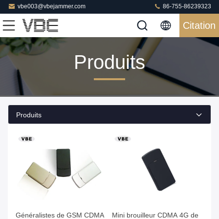
vbe003@vbejammer.com
86-755-86239323
Citation
Produits
Produits
Généralistes de GSM CDMA
Mini brouilleur CDMA 4G de