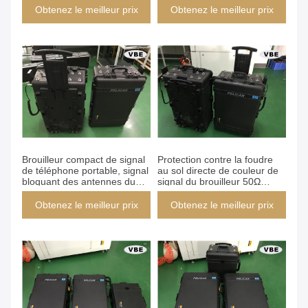
bourdon
Obtenez le meilleur prix
Obtenez le meilleur prix
Brouilleur compact de signal
Protection contre la foudre
de téléphone portable, signal
au sol directe de couleur de
bloquant des antennes du
signal du brouilleur 50Ω
dispositif 8PCS Omni
d'impédance portative noire
d'entrée
Obtenez le meilleur prix
Obtenez le meilleur prix