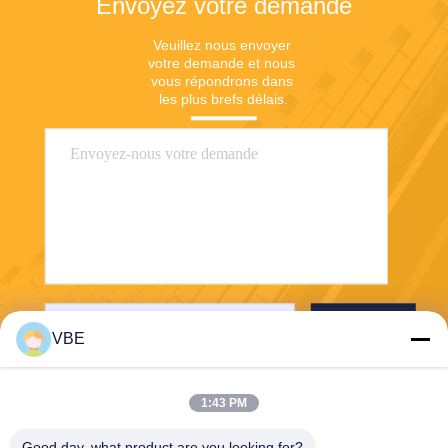
Envoyez votre demande
Veuillez nous envoyer 
votre demande et nous 
vous répondrons dans 
les plus brefs délais.
Envoyer
VBE
1:43 PM
Good day, what product are you looking for?