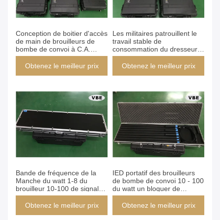
Conception de boitier d'accès
Les militaires patrouillent le
de main de brouilleurs de
travail stable de
bombe de convoi à C.A.
consommation du dresseur
220V pour la patrouille de
1000W de téléphone
frontière militaire
portable de brouilleurs de
Obtenez le meilleur prix
Obtenez le meilleur prix
bombe de convoi
Bande de fréquence de la
IED portatif des brouilleurs
Manche du watt 1-8 du
de bombe de convoi 10 - 100
brouilleur 10-100 de signal
du watt un bloquer de
de puissance élevée de
puissance de sortie de la
boitier d'accès de main
bande
Obtenez le meilleur prix
Obtenez le meilleur prix