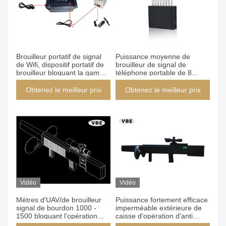
Brouilleur portatif de signal
Puissance moyenne de
de Wifi, dispositif portatif de
brouilleur de signal de
brouilleur bloquant la gamme
téléphone portable de 8
20 - 100m
bandes gamme bloquante de
1m - de 50m
Obtenez le meilleur prix
Obtenez le meilleur prix
Vidéo
Vidéo
Mètres d'UAV/de brouilleur
Puissance fortement efficace
signal de bourdon 1000 -
imperméable extérieure de
1500 bloquant l'opération
caisse d'opération d'anti
d'écurie de rayon
brouilleurs stables de