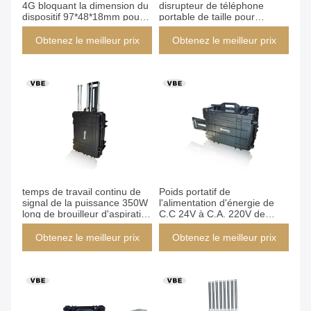
4G bloquant la dimension du
disrupteur de téléphone
dispositif 97*48*18mm pour
portable de taille pour
des salles de négociation
bloquer le satellite de GPS
plaçant le cheminement
Obtenez le meilleur prix
Obtenez le meilleur prix
temps de travail continu de
Poids portatif de
signal de la puissance 350W
l'alimentation d'énergie de
long de brouilleur d'aspiration
C.C 24V à C.A. 220V de
de barre de style portatif de
brouilleur de signal de
boîte
puissance élevée 25kg
Obtenez le meilleur prix
Obtenez le meilleur prix