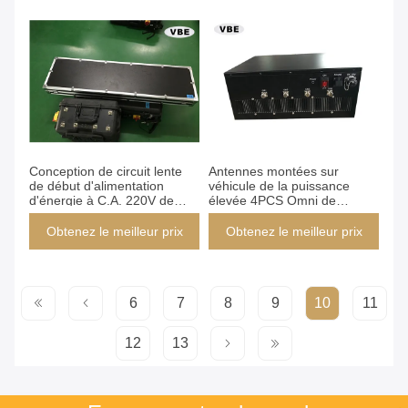
Conception de circuit lente
Antennes montées sur
de début d'alimentation
véhicule de la puissance
d'énergie à C.A. 220V de
élevée 4PCS Omni de
brouilleurs de bombe de
brouilleurs de bombe de
convoi de musée
convoi pour des militaires
Obtenez le meilleur prix
Obtenez le meilleur prix
6
7
8
9
10
11
12
13