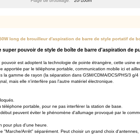
Plage de brouillage:
20-100m
0W long de brouilleur d'aspiration de barre de style portatif de b
 super pouvoir de style de boîte de barre d'aspiration de pu
pouvoir est adoptent la technologie de pointe étrangère, cette usine est 
 apportée par le téléphone portable, communication mobile ici et aill
dans la gamme de rayon (la séparation dans GSM/CDMA/DCS/PHS/3 g/4 l
nal, mais elle n'interfère pas l'autre matériel électronique.
bloqués.
 téléphone portable, pour ne pas interférer la station de base.
 de début peuvent éviter le phénomène d'allumage provoqué par le commu
on pour plus d'une heure.
 "Marche/Arrêt" séparément. Peut choisir un grand choix d'antennes, se