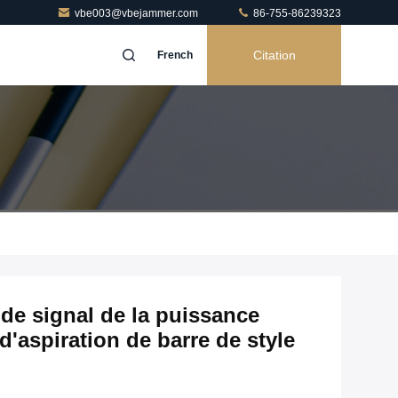
vbe003@vbejammer.com
86-755-86239323
Citation
French
 de signal de la puissance
d'aspiration de barre de style