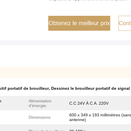
Obtenez le meilleur prix
Cont
itif portatif de brouilleur
,
Dessinez le brouilleur portatif de signal
e
Alimentation
C.C 24V À C.A. 220V
d'énergie:
600 x 349 x 193 millimètres (san
Dimensions:
antenne)