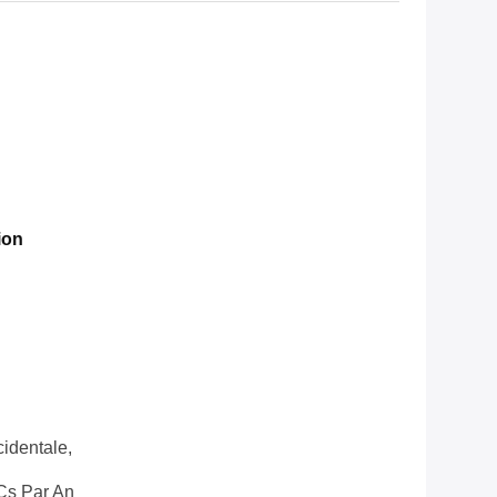
ion
cidentale,
Cs Par An