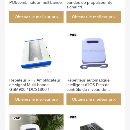
POI/combinateur multibande
bandes de propulseur de
signal tri
GSM900/Dcs1800/WCDMA2100
Obtenez le meilleur prix
Obtenez le meilleur prix
Répéteur RF / Amplificateur
Répétiteur automatique
de signal Multi-bande
intelligent d'ICS Pico de
GSM900 / DCS1800 /
contrôle de niveau de
WCDMA2100 / LTE2600 /
propulseur de signal de
NR3500 / LTE700 avec
cellules de GSM 900MHz
Obtenez le meilleur prix
Obtenez le meilleur prix
puissance de sortie de
40dBm, protection IP65