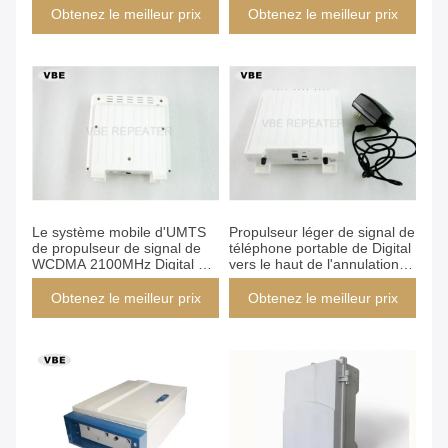
de 5dB
Obtenez le meilleur prix
Obtenez le meilleur prix
Le système mobile d'UMTS
Propulseur léger de signal de
de propulseur de signal de
téléphone portable de Digital
WCDMA 2100MHz Digital a
vers le haut de l'annulation
adapté la plage de fréquence
d'interférence 30dB muette
aux besoins du client ICS
de lien ICS Pico Repeatear
Obtenez le meilleur prix
Obtenez le meilleur prix
Pico Repeater