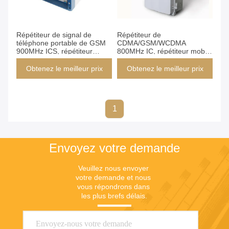
Répétiteur de signal de
Répétiteur de
téléphone portable de GSM
CDMA/GSM/WCDMA
900MHz ICS, répétiteur
800MHz IC, répétiteur mobile
imperméable extérieur de
de signal de Digital,
Digital rf, amplificateur mobile
répétiteur mobile 30-43dBm
Obtenez le meilleur prix
Obtenez le meilleur prix
de signal d'ICS
d'ICS
1
Envoyez votre demande
Veuillez nous envoyer 
votre demande et nous 
vous répondrons dans 
les plus brefs délais.