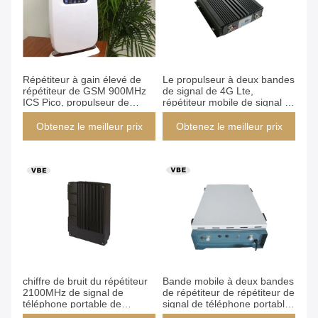
Répétiteur à gain élevé de
Le propulseur à deux bandes
répétiteur de GSM 900MHz
de signal de 4G Lte,
ICS Pico, propulseur de
répétiteur mobile de signal a
signal numérique, Répétiteur
adapté la fréquence aux
intégré d'antenne
besoins du client
Obtenez le meilleur prix
Obtenez le meilleur prix
fonctionnante
chiffre de bruit du répétiteur
Bande mobile à deux bandes
2100MHz de signal de
de répétiteur de répétiteur de
téléphone portable de
signal de téléphone portable
43dBm WCDMA au-dessous
d'amplificateur de rf sélective