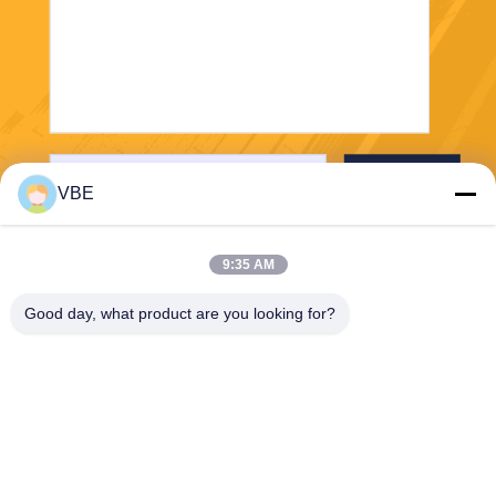
Envoyer
VBE
9:35 AM
Good day, what product are you looking for?
VBE Technology Shenzhen Co., Ltd.
vbe003@vbejammer.com
86-755-86239323
Plancher 4, construisant 8, z
one industrielle de Xinwei, s