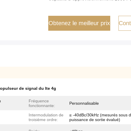
Obtenez le meilleur prix
Cont
opulseur de signal du lte 4g
m
Fréquence
Personnalisable
fonctionnante:
Intermodulation de
≤ -40dBc/30kHz (mesurés sous 
troisième ordre:
puissance de sortie évalué)