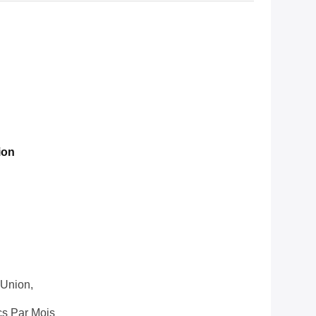
ion
 Union,
s Par Mois