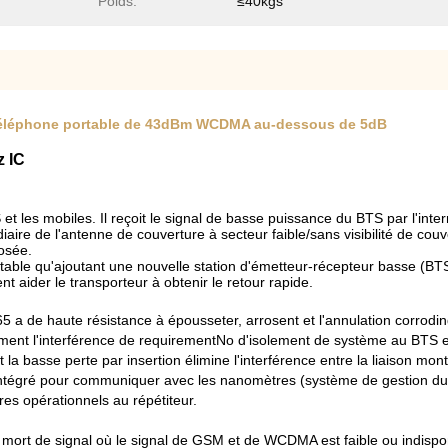
Poids:
≤40kgs
de téléphone portable de 43dBm WCDMA au-dessous de 5dB
 IC
t les mobiles. Il reçoit le signal de basse puissance du BTS par l'inter
diaire de l'antenne de couverture à secteur faible/sans visibilité de cou
posée.
ntable qu'ajoutant une nouvelle station d'émetteur-récepteur basse (BTS
nt aider le transporteur à obtenir le retour rapide.
5 a de haute résistance à épousseter, arrosent et l'annulation corrodin
ment l'interférence de requirementNo d'isolement de système au BTS en 
t la basse perte par insertion élimine l'interférence entre la liaison mo
 intégré pour communiquer avec les nanomètres (système de gestion du r
es opérationnels au répétiteur.
 mort de signal où le signal de GSM et de WCDMA est faible ou indispo