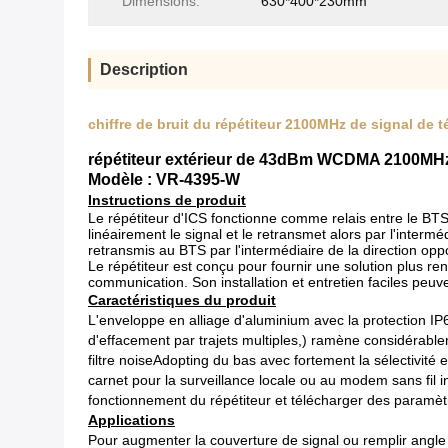
Dimensions:
630*400*230mm
Description
chiffre de bruit du répétiteur 2100MHz de signal 
répétiteur extérieur de 43dBm WCDMA 2100MHz
Modèle : VR-4395-W
Instructions de produit
Le répétiteur d'ICS fonctionne comme relais entre le BTS e
linéairement le signal et le retransmet alors par l'intermé
retransmis au BTS par l'intermédiaire de la direction op
Le répétiteur est conçu pour fournir une solution plus re
communication. Son installation et entretien faciles peuve
Caractéristiques du produit
L'enveloppe en alliage d'aluminium avec la protection IP6
d'effacement par trajets multiples,) ramène considérable
filtre noiseAdopting du bas avec fortement la sélectivité e
carnet pour la surveillance locale ou au modem sans fil
fonctionnement du répétiteur et télécharger des paramètr
Applications
Pour augmenter la couverture de signal ou remplir angle