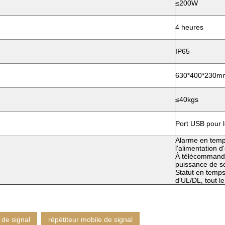
≤200W
4 heures
IP65
630*400*230m
≤40kgs
Port USB pour l
Alarme en temps
l'alimentation d
À télécommande
puissance de so
Statut en temps
d'UL/DL, tout le
e de signal
répétiteur mobile de signal