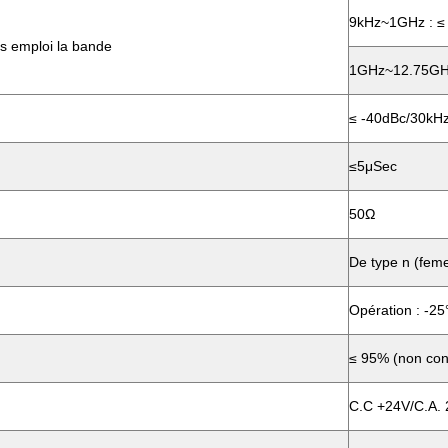
9kHz~1GHz : ≤
s emploi la bande
1GHz~12.75GHz
≤ -40dBc/30kHz
≤5μSec
50Ω
De type n (feme
Opération : -25
≤ 95% (non con
C.C +24V/C.A.