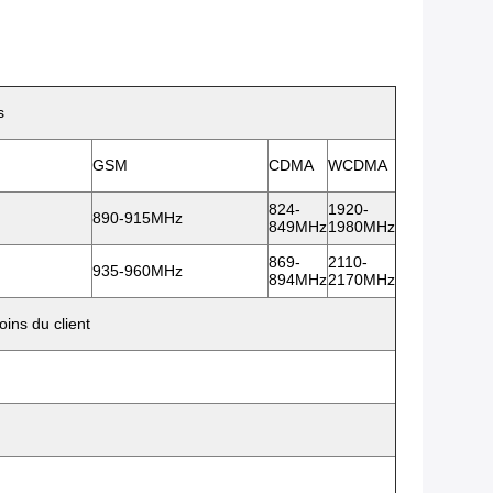
s
GSM
CDMA
WCDMA
824-
1920-
890-915MHz
849MHz
1980MHz
869-
2110-
935-960MHz
894MHz
2170MHz
ins du client