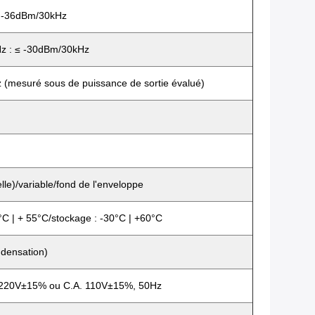
 -36dBm/30kHz
 : ≤ -30dBm/30kHz
 (mesuré sous de puissance de sortie évalué)
lle)/variable/fond de l'enveloppe
°C | + 55°C/stockage : -30°C | +60°C
densation)
 220V±15% ou C.A. 110V±15%, 50Hz