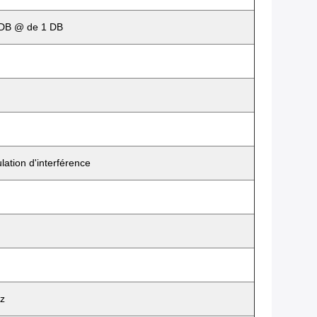
 DB @ de 1 DB
ation d'interférence
z