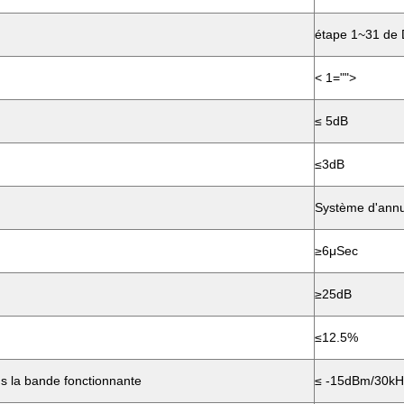
étape 1~31 de
< 1="">
≤ 5dB
≤3dB
Système d'annul
≥6μSec
≥25dB
≤12.5%
s la bande fonctionnante
≤ -15dBm/30kH