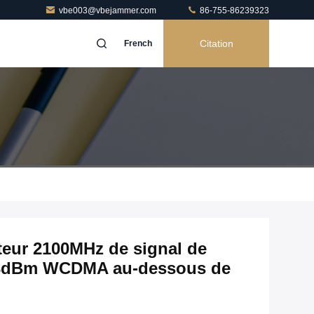
vbe003@vbejammer.com
86-755-86239323
Citation
French
titeur 2100MHz de signal de
 43dBm WCDMA au-dessous de