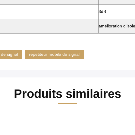
3dB
amélioration d'iso
e de signal
répétiteur mobile de signal
Produits similaires