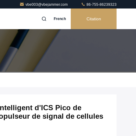
vbe003@vbejammer.com
86-755-86239323
Citation
French
ntelligent d'ICS Pico de
opulseur de signal de cellules