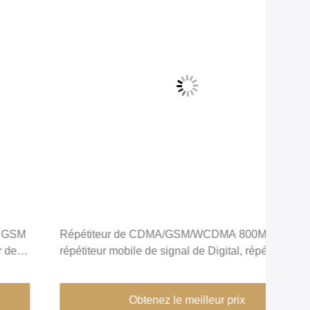
Répétiteur de CDMA/GSM/WCDMA 800MHz IC,
Répé
répétiteur mobile de signal de Digital, répétiteur
GSM
mobile 30-43dBm d'ICS
NR3
40d
Obtenez le meilleur prix