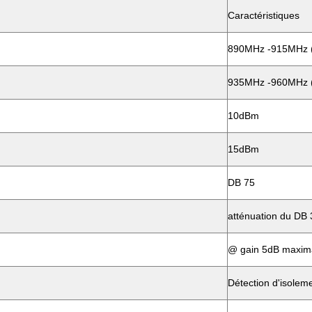
Caractéristiques
890MHz -915MHz (a
935MHz -960MHz (a
10dBm
15dBm
DB 75
atténuation du DB 
@ gain 5dB maxim
Détection d'isolem