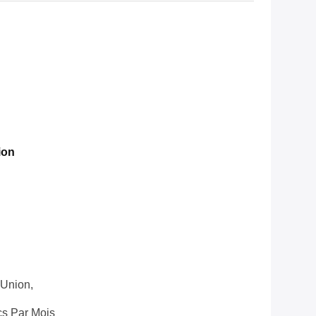
ion
 Union,
s Par Mois