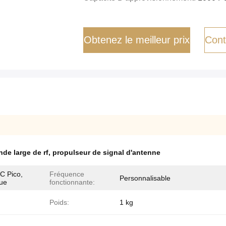
Obtenez le meilleur prix
Cont
de large de rf
,
propulseur de signal d'antenne
C Pico,
Fréquence
Personnalisable
que
fonctionnante:
Poids:
1 kg