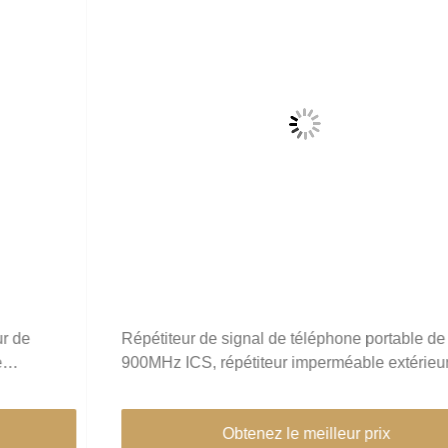
Répétiteur de signal de téléphone portable de GSM
900MHz ICS, répétiteur imperméable extérieur de
Digital rf, amplificateur mobile de signal d'ICS
Obtenez le meilleur prix