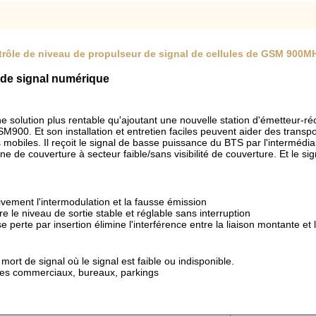
ntrôle de niveau de propulseur de signal de cellules de GSM 900M
 de signal numérique
 solution plus rentable qu'ajoutant une nouvelle station d'émetteur-r
900. Et son installation et entretien faciles peuvent aider des transpor
mobiles. Il reçoit le signal de basse puissance du BTS par l'intermédiair
enne de couverture à secteur faible/sans visibilité de couverture. Et le 
ivement l'intermodulation et la fausse émission
e le niveau de sortie stable et réglable sans interruption
sse perte par insertion élimine l'interférence entre la liaison montante et
ort de signal où le signal est faible ou indisponible.
ntres commerciaux, bureaux, parkings