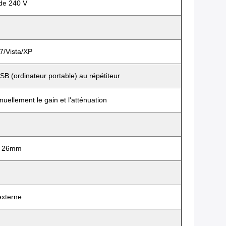
 de 240 V
 7/Vista/XP
SB (ordinateur portable) au répétiteur
uellement le gain et l'atténuation
 26mm
 externe