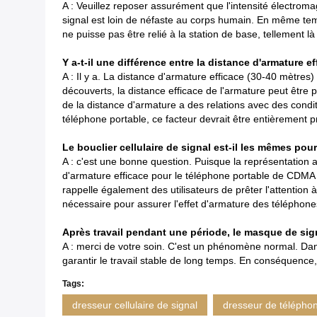
A : Veuillez reposer assurément que l'intensité électromag
signal est loin de néfaste au corps humain. En même temp
ne puisse pas être relié à la station de base, tellemen
Y a-t-il une différence entre la distance d'armature e
A : Il y a. La distance d'armature efficace (30-40 mètres
découverts, la distance efficace de l'armature peut être plu
de la distance d'armature a des relations avec des condit
téléphone portable, ce facteur devrait être entièrement pr
Le bouclier cellulaire de signal est-il les mêmes p
A : c'est une bonne question. Puisque la représentation 
d'armature efficace pour le téléphone portable de CDMA e
rappelle également des utilisateurs de prêter l'attention
nécessaire pour assurer l'effet d'armature des télépho
Après travail pendant une période, le masque de si
A : merci de votre soin. C'est un phénomène normal. Dans
garantir le travail stable de long temps. En conséquen
Tags:
dresseur cellulaire de signal
dresseur de téléphon