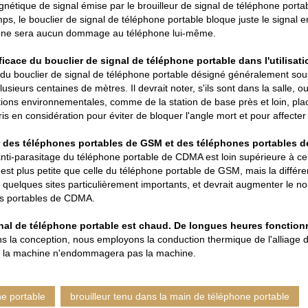
nétique de signal émise par le brouilleur de signal de téléphone portabl
s, le bouclier de signal de téléphone portable bloque juste le signal 
t là ne sera aucun dommage au téléphone lui-même.
fficace du bouclier de signal de téléphone portable dans l'utilisatio
) du bouclier de signal de téléphone portable désigné généralement sous
sieurs centaines de mètres. Il devrait noter, s'ils sont dans la salle, ou 
ions environnementales, comme de la station de base près et loin, plac
is en considération pour éviter de bloquer l'angle mort et pour affecter a
our des téléphones portables de GSM et des téléphones portables 
anti-parasitage du téléphone portable de CDMA est loin supérieure à ce
st plus petite que celle du téléphone portable de GSM, mais la différe
 à quelques sites particulièrement importants, et devrait augmenter le 
nes portables de CDMA.
gnal de téléphone portable est chaud. De longues heures fonction
 la conception, nous employons la conduction thermique de l'alliage d
ce, la machine n'endommagera pas la machine.
e portable
brouilleur tenu dans la main de téléphone portable