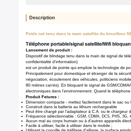
Description
Poids net tenu dans la main satellite du brouilleur 
Téléphone portable/signal satellite/Wifi bloquan
Lancement de produit :
Dispositif de blindage tenu dans la main de signal de télé
confidentialité d'information)
est un produit de pointe qui emploie la technologie de 
Principalement pour domestique et étranger de la sécurité 
négociation, écoulement des véhicules, politiciens mobiles
80 mètres carrés). En bloquant le signal de GSM/CDMA/DC
électroniques dans l'environnement. Quand le téléphone 
Produit Fetures :
Dimension compacte - mettez facilement dans le sac ou 
Construit dans la batterie au lithium rechargeable
Peut être chargé par l'adaptateur à C.A. ou le chargeur d
Fréquence sélectionnable :
GSM, CDMA, DCS, PHS, 3G, 4G,
Aucun mal au corps humain ou à d'autres appareils élec
Facile à utiliser, facile à utiliser dans le mobile ;
Utilisant la coquille de tréfilage d'alliage, la surface emp