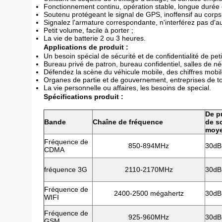
Fonctionnement continu, opération stable, longue durée d
Soutenu protégeant le signal de GPS, inoffensif au corp
Signalez l'armature correspondante, n'interférez pas d'au
Petit volume, facile à porter ;
La vie de batterie 2 ou 3 heures.
Applications de produit :
Un besoin spécial de sécurité et de confidentialité de peti
Bureau privé de patron, bureau confidentiel, salles de né
Défendez la scène du véhicule mobile, des chiffres mobiles
Organes de partie et de gouvernement, entreprises de tou
La vie personnelle ou affaires, les besoins de special.
Spécifications produit :
De p
Bande
Chaîne de fréquence
de so
moy
Fréquence de
850-894MHz
30d
CDMA
fréquence 3G
2110-2170MHz
30d
Fréquence de
2400-2500 mégahertz
30d
WIFI
Fréquence de
925-960MHz
30d
GSM