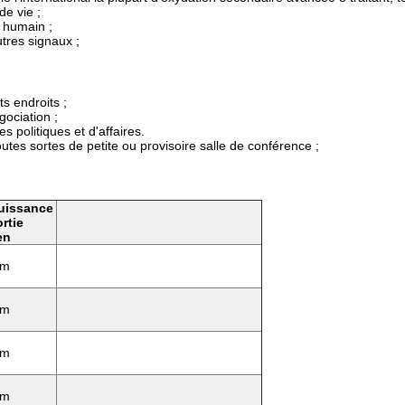
e vie ;
s humain ;
tres signaux ;
ts endroits ;
gociation ;
 politiques et d'affaires.
tes sortes de petite ou provisoire salle de conférence ;
uissance
rtie
en
Bm
Bm
Bm
Bm