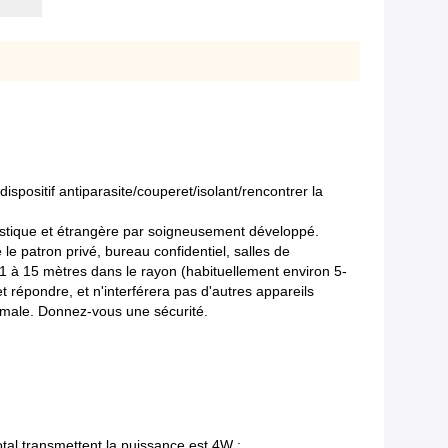
ispositif antiparasite/couperet/isolant/rencontrer la
mestique et étrangère par soigneusement développé.
 le patron privé, bureau confidentiel, salles de
de 1 à 15 mètres dans le rayon (habituellement environ 5-
répondre, et n'interférera pas d'autres appareils
ormale. Donnez-vous une sécurité.
 total transmettent la puissance est 4W ;