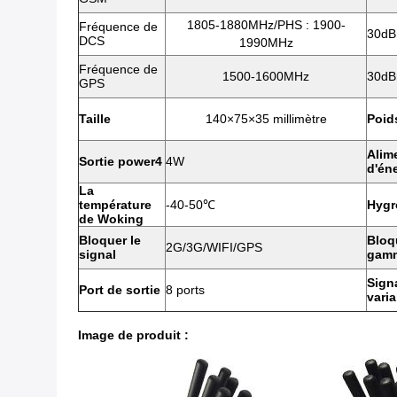
1805-1880MHz/PHS : 1900-
Fréquence de
30d
DCS
1990MHz
Fréquence de
1500-1600MHz
30d
GPS
Taille
140×75×35 millimètre
Poid
Alim
Sortie power4
4W
d'én
La
température
-40-50℃
Hygr
de Woking
Bloquer le
Bloq
2G/3G/WIFI/GPS
signal
gam
Sign
Port de sortie
8 ports
varia
Image de produit :