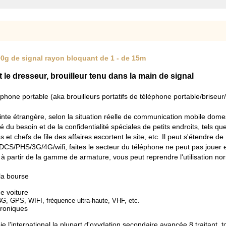
500g de signal rayon bloquant de 1 - de 15m
t le dresseur, brouilleur tenu dans la main de signal
phone portable (aka brouilleurs portatifs de téléphone portable/briseur/d
pointe étrangère, selon la situation réelle de communication mobile do
du besoin et de la confidentialité spéciales de petits endroits, tels que
 et chefs de file des affaires escortent le site, etc. Il peut s'étendre 
S/PHS/3G/4G/wifi, faites le secteur du téléphone ne peut pas jouer et 
à partir de la gamme de armature, vous peut reprendre l'utilisation n
la bourse
e voiture
 GPS, WIFI, fréquence ultra-haute, VHF, etc.
troniques
loie l'international la plupart d'oxydation secondaire avancée 8 traitant,