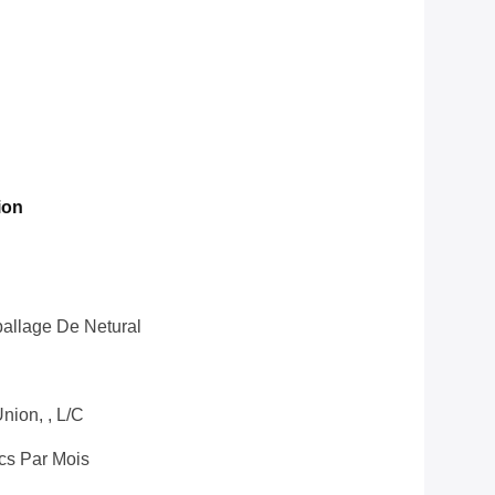
ion
allage De Netural
nion, , L/C
cs Par Mois