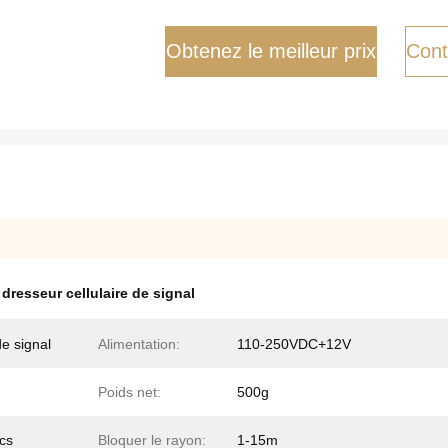
Obtenez le meilleur prix
Cont
,
dresseur cellulaire de signal
de signal
Alimentation:
110-250VDC+12V
Poids net:
500g
pcs
Bloquer le rayon:
1-15m