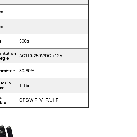
Bm
Bm
s
500g
entation
AC110-250V/DC +12V
ergie
ométrie
30-80%
uer la
1-15m
me
al
GPS/WIFI/VHF/UHF
ble