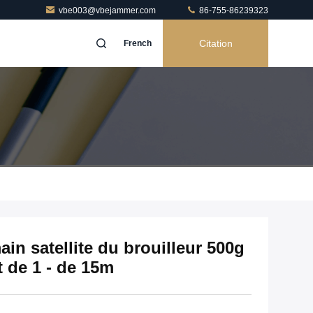
vbe003@vbejammer.com
86-755-86239323
Citation
French
in satellite du brouilleur 500g
 de 1 - de 15m