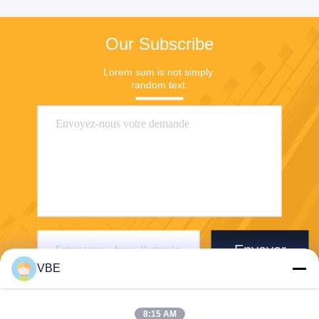
Our Subscribe
Lorem sum is not simply 
random text.
Envoyer
VBE
8:15 AM