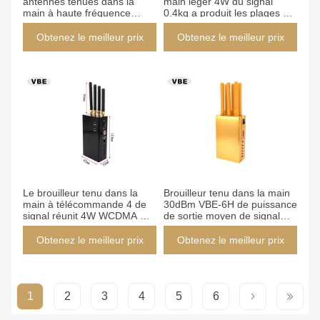
antennes tenues dans la
main léger 4W du signal
main à haute fréquence
0.4kg a produit les plages de
ISO9001 du brouilleur 4PCS
fréquence bloquantes
ont approuvé
étendues
Obtenez le meilleur prix
Obtenez le meilleur prix
Le brouilleur tenu dans la
Brouilleur tenu dans la main
main à télécommande 4 de
30dBm VBE-6H de puissance
signal réunit 4W WCDMA Wifi
de sortie moyen de signal
GPS ISO9001
d'opération facile
Obtenez le meilleur prix
Obtenez le meilleur prix
1
2
3
4
5
6