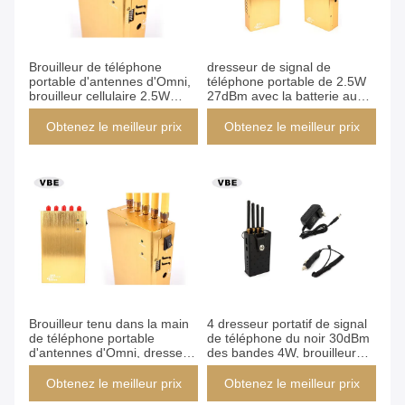
Brouilleur de téléphone
dresseur de signal de
portable d'antennes d'Omni,
téléphone portable de 2.5W
brouilleur cellulaire 2.5W
27dBm avec la batterie au
27dBm de signal
lithium rechargeable intégrée
Obtenez le meilleur prix
Obtenez le meilleur prix
Brouilleur tenu dans la main
4 dresseur portatif de signal
de téléphone portable
de téléphone du noir 30dBm
d'antennes d'Omni, dresseur
des bandes 4W, brouilleur
de signal de Handhed,
tenu dans la main de Signale
brouilleurs mobiles tenus
pour le GSM, DCS
Obtenez le meilleur prix
Obtenez le meilleur prix
dans la main de dresseur de