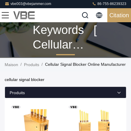
vbe003@vbejammer.com
86-755-86239323
Citation
Keywords [
Cellular
Signal
/
/
Cellular Signal Blocker Online Manufacturer
Maison
Produits
Blocker ]
cellular signal blocker
Match 84
Produits
Produits