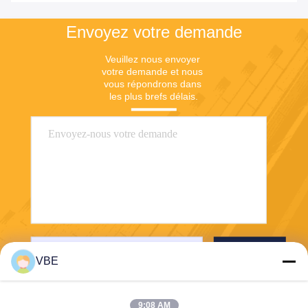
Envoyez votre demande
Veuillez nous envoyer 
votre demande et nous 
vous répondrons dans 
les plus brefs délais.
Envoyer
VBE
9:08 AM