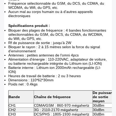
Fréquence sélectionnable du GSM, du DCS, du CDMA, du
WCDMA, du Wifi, du GPS, etc.
Aucun mal au corps humain ou à d'autres appareils
électroniques
Spécifications produit :
Bloquer des plages de fréquence : 4 bandes fonctionnantes
sélectionnables du GSM, du DCS, du CDMA, du WCDMA,
du Wifi, du GPS, etc.
Rf de puissance de sortie : jusqu'à 2W
Bloquer le rayon : 2 à 15 mètres selon la force du signal
d'environnement
Antennes : petites antennes de l'omni 4pcs
Alimentation d'énergie : 110-220VAC, adaptateur de voiture,
ou batterie rechargeable intégrée du Lithium-ion (LI-ION)
Batterie interne : Lithium-ion 2000mAh rechargeable (LI-
ION)
Heures de travail de batterie : 2 ou 3 heures
Dimensions : 110*62*30mm
Poids net : 0.4kgs
De puissanc
Bande
Chaîne de fréquence
de sortie
moyen
CH1
CDMA/GSM : 860-970 mégahertz
30dBm
CH2
3G : 2110-2170 mégahertz
30dBm
CH3
DCS/PHS : 1805-1930 mégahertz
30dBm