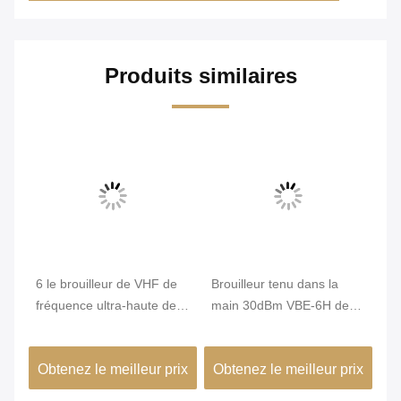
Produits similaires
6 le brouilleur de VHF de
Brouilleur tenu dans la
3G
fréquence ultra-haute des
main 30dBm VBE-6H de
br
bandes 6W a soutenu
puissance de sortie moyen
br
protéger des ports de
de signal d'opération facile
po
ix
Obtenez le meilleur prix
Obtenez le meilleur prix
Ob
sortie du signal six de GPS
fr
cl