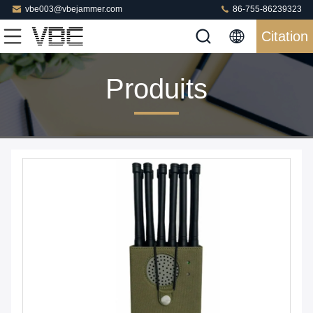
vbe003@vbejammer.com
86-755-86239323
Citation
Produits