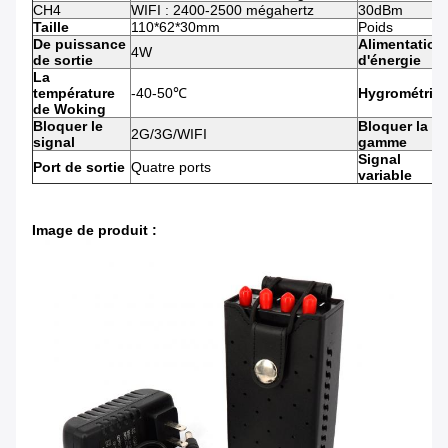
CH4
WIFI : 2400-2500 mégahertz
30dBm
Taille
110*62*30mm
Poids
De puissance
Alimentation
4W
de sortie
d'énergie
La
température
-40-50℃
Hygrométrie
de Woking
Bloquer le
Bloquer la
2G/3G/WIFI
signal
gamme
Signal
Port de sortie
Quatre ports
variable
Image de produit :