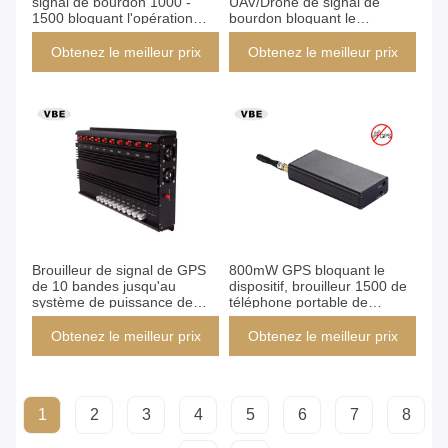
signal de bourdon 1000 -
UAV/Drone de signal de
1500 bloquant l'opération
bourdon bloquant le
d'écurie de rayon
système, bourdon portatif
bloquant le système, anti
Obtenez le meilleur prix
Obtenez le meilleur prix
arme à feu de bourdon, arme
à feu de rf
Brouilleur de signal de GPS
800mW GPS bloquant le
de 10 bandes jusqu'au
dispositif, brouilleur 1500 de
système de puissance de
téléphone portable de
sortie de synchronisation de
puissance élevée - fréquence
signal de 20W rf
1600MHz
Obtenez le meilleur prix
Obtenez le meilleur prix
1
2
3
4
5
6
7
8