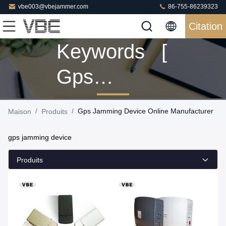
vbe003@vbejammer.com
86-755-86239323
Citation
Keywords [
Gps
Jamming
/
/
Gps Jamming Device Online Manufacturer
Maison
Produits
Device ]
gps jamming device
Match 139
Produits
Produits