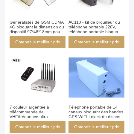
Généralistes de GSM CDMA
AC110 - kit de brouilleur du
4G bloquant la dimension du
téléphone portable 220V,
dispositif 97*48*18mm pour
téléphone portable bloquant
des salles de négociation
l'antenne d'élément de
dispositif
Obtenez le meilleur prix
Obtenez le meilleur prix
7 couleur argentée à
Téléphone portable de 14
télécommande de
canaux bloquant des bandes
VHF/fréquence ultra-
GPS WIFI Lojack du dispositif
haute/GSM de brouilleur de
14 construit dans l'antenne
signal des bandes 16W GPS
Obtenez le meilleur prix
Obtenez le meilleur prix