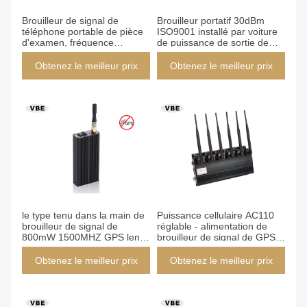
Brouilleur de signal de
Brouilleur portatif 30dBm
téléphone portable de pièce
ISO9001 installé par voiture
d'examen, fréquence
de puissance de sortie de
adaptée aux besoins du
signal de GPS diplômée
client de périphérique en
Obtenez le meilleur prix
Obtenez le meilleur prix
mode bloc de généralistes
le type tenu dans la main de
Puissance cellulaire AC110
brouilleur de signal de
réglable - alimentation de
800mW 1500MHZ GPS lent
brouilleur de signal de GPS
commencent la conception
de 6 bandes de l'énergie
de circuit
250V
Obtenez le meilleur prix
Obtenez le meilleur prix