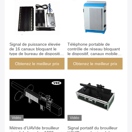
Signal de puissance élevée
Téléphone portable de
de 16 canaux bloquant le
contrôle de réseau bloquant
type de bureau de dispositif
le dispositif, canaux mobiles
avec le bon système de
de bande du brouilleur 6 de
refroidissement
signal
Obtenez le meilleur prix
Obtenez le meilleur prix
Vidéo
Vidéo
Mètres d'UAV/de brouilleur
Signal portatif du brouilleur