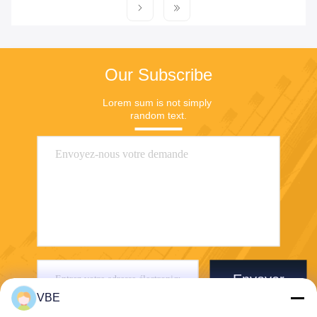
Our Subscribe
Lorem sum is not simply 
random text.
Envoyer
VBE