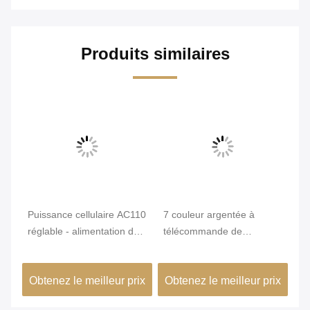
Produits similaires
e
Puissance cellulaire AC110
7 couleur argentée à
Pu
réglable - alimentation de
télécommande de
à 
e
brouilleur de signal de
VHF/fréquence ultra-
sé
GPS de 6 bandes de
haute/GSM de brouilleur
de
ix
Obtenez le meilleur prix
Obtenez le meilleur prix
Ob
ne
l'énergie 250V
de signal des bandes 16W
bo
GPS
d'