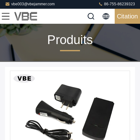
vbe003@vbejammer.com
86-755-86239323
Citation
Produits