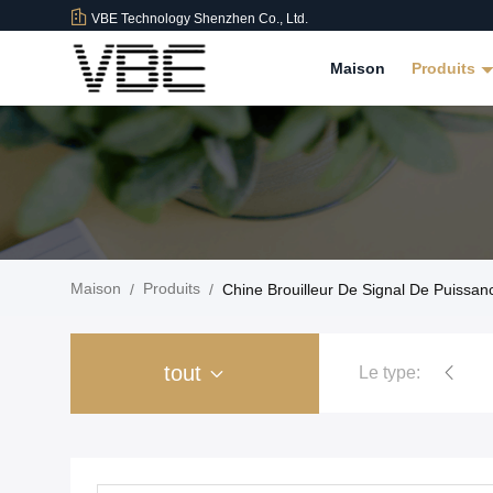
VBE Technology Shenzhen Co., Ltd.
Maison
Produits
Maison
Produits
/
/
Chine Brouilleur De Signal De Puissan
tout
Le type:
éléphone portable de prison
Brouilleur de signal de puissance élevé