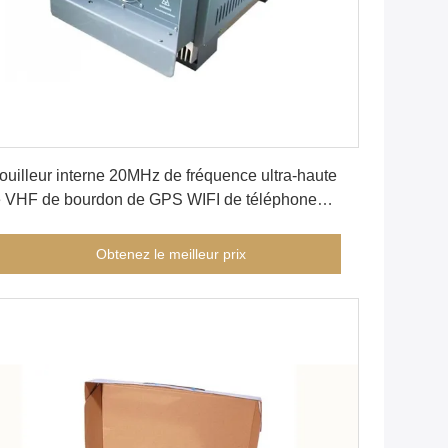
Obtenez le meilleur prix
ouilleur interne 20MHz de fréquence ultra-haute
 VHF de bourdon de GPS WIFI de téléphone
rtable de modulation de DDS à 6000MHz VBE-
80P
Obtenez le meilleur prix