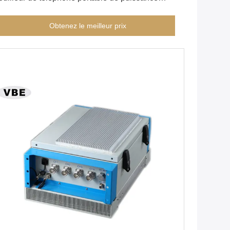
evée, brouilleur sans fil de signal de puissance
evée de 8 bandes de signal
Obtenez le meilleur prix