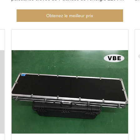
inoffensive à l'humain
él
él
Obtenez le meilleur prix