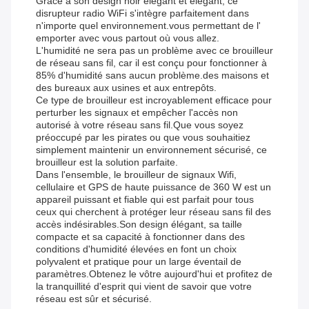
Grâce à son design noir élégant et élégant, ce
disrupteur radio WiFi s'intègre parfaitement dans
n'importe quel environnement.vous permettant de l'
emporter avec vous partout où vous allez.
L'humidité ne sera pas un problème avec ce brouilleur
de réseau sans fil, car il est conçu pour fonctionner à
85% d'humidité sans aucun problème.des maisons et
des bureaux aux usines et aux entrepôts.
Ce type de brouilleur est incroyablement efficace pour
perturber les signaux et empêcher l'accès non
autorisé à votre réseau sans fil.Que vous soyez
préoccupé par les pirates ou que vous souhaitiez
simplement maintenir un environnement sécurisé, ce
brouilleur est la solution parfaite.
Dans l'ensemble, le brouilleur de signaux Wifi,
cellulaire et GPS de haute puissance de 360 W est un
appareil puissant et fiable qui est parfait pour tous
ceux qui cherchent à protéger leur réseau sans fil des
accès indésirables.Son design élégant, sa taille
compacte et sa capacité à fonctionner dans des
conditions d'humidité élevées en font un choix
polyvalent et pratique pour un large éventail de
paramètres.Obtenez le vôtre aujourd'hui et profitez de
la tranquillité d'esprit qui vient de savoir que votre
réseau est sûr et sécurisé.