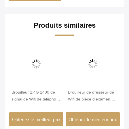
Produits similaires
e
Brouilleur 2.4G 2400 de
Brouilleur de dresseur de
6 
signal de Wifi de téléphone
Wifi de pièce d'examen,
bl
l
portable - 2500MHz grand
brouilleur de Wifi de
pu
rayon d'interférence
téléphone portable bloquer
si
ix
Obtenez le meilleur prix
Obtenez le meilleur prix
Ob
de 360 degrés