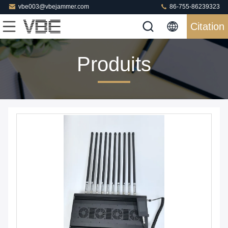
vbe003@vbejammer.com
86-755-86239323
Citation
Produits