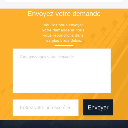
Envoyez votre demande
Veuillez nous envoyer 
votre demande et nous 
vous répondrons dans 
les plus brefs délais.
Envoyer