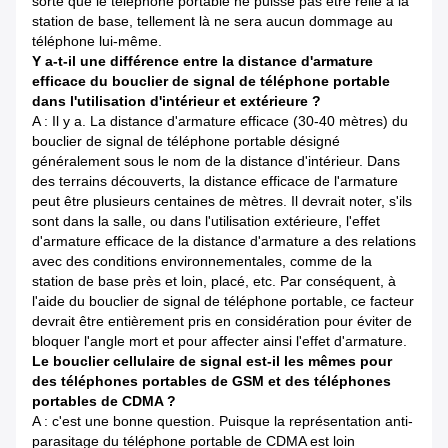
sorte que le téléphone portable ne puisse pas être relié à la
station de base, tellement là ne sera aucun dommage au
téléphone lui-même.
Y a-t-il une différence entre la distance d'armature
efficace du bouclier de signal de téléphone portable
dans l'utilisation d'intérieur et extérieure ?
A : Il y a. La distance d'armature efficace (30-40 mètres) du
bouclier de signal de téléphone portable désigné
généralement sous le nom de la distance d'intérieur. Dans
des terrains découverts, la distance efficace de l'armature
peut être plusieurs centaines de mètres. Il devrait noter, s'ils
sont dans la salle, ou dans l'utilisation extérieure, l'effet
d'armature efficace de la distance d'armature a des relations
avec des conditions environnementales, comme de la
station de base près et loin, placé, etc. Par conséquent, à
l'aide du bouclier de signal de téléphone portable, ce facteur
devrait être entièrement pris en considération pour éviter de
bloquer l'angle mort et pour affecter ainsi l'effet d'armature.
Le bouclier cellulaire de signal est-il les mêmes pour
des téléphones portables de GSM et des téléphones
portables de CDMA ?
A : c'est une bonne question. Puisque la représentation anti-
parasitage du téléphone portable de CDMA est loin