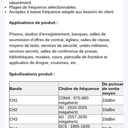
séparément.
Plages de fréquence sélectionnables.
Acceptez à basse fréquence adapté aux besoins du client.
Applications de produit :
Prisons, studios d'enregistrement, banques, salles de
soumission d'offres de contrat, églises, salles de classe,
moyens de tests, services de sécurité, unités militaires,
services secrets, salles de conférence de presse,
bibliothèques, musées, cours, patrouille de frontière et
application de drogue, coutumes, etc.
Spécifications produit :
De puissanc
Bande
Chaîne de fréquence
de sortie
moyen
CDMA : 870-880
CH1
33dBm
mégahertz
3G : 2010-2025
CH2
33dBm
mégahertz
4G : 2557-2635
CH3
33dBm
mégahertz
DCS : 1805-1835