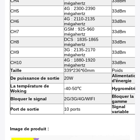
CH4
33dBm
mégahertz
4G : 2300-2390
CH5
33dBm
mégahertz
4G : 2110-2135
CH6
33dBm
mégahertz
GSM : 925-960
CH7
33dBm
mégahertz
DCS : 1835-1865
CH8
33dBm
mégahertz
3G : 2135-2170
CH9
33dBm
mégahertz
4G : 1880-1920
CH10
33dBm
mégahertz
Taille
339*236*60mm
Poids
Alimentation
De puissance de sortie
20W
d'énergie
La température de
-40-50℃
Hygrométrie
Woking
Bloquer la
Bloquer le signal
2G/3G/4G/WIFI
gamme
Signal
Port de sortie
10 ports
variable
Image de produit :