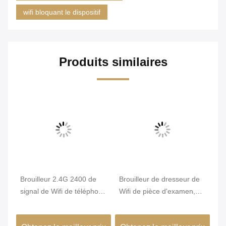
wifi bloquant le dispositif
Produits similaires
Brouilleur 2.4G 2400 de
Brouilleur de dresseur de
6 
.5W
signal de Wifi de téléphone
Wifi de pièce d'examen,
bl
portable - 2500MHz grand
brouilleur de Wifi de
pu
rayon d'interférence
téléphone portable bloquer
si