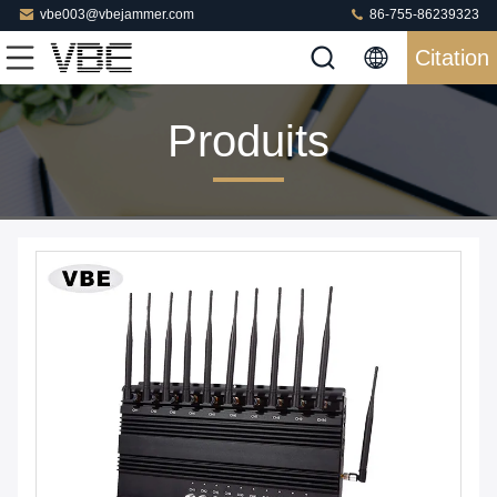
vbe003@vbejammer.com
86-755-86239323
Citation
Produits