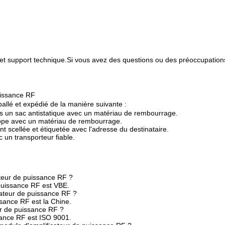
t et support technique.Si vous avez des questions ou des préoccupatio
uissance RF
allé et expédié de la manière suivante :
s un sac antistatique avec un matériau de rembourrage.
oppe avec un matériau de rembourrage.
t scellée et étiquetée avec l'adresse du destinataire.
 un transporteur fiable.
teur de puissance RF ?
puissance RF est VBE.
icateur de puissance RF ?
ssance RF est la Chine.
eur de puissance RF ?
ssance RF est ISO 9001.