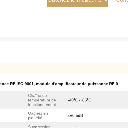
sance RF ISO 9001
,
module d'amplificateur de puissance RF 0
Chaîne de
température de
-40℃~+85℃
fonctionnement:
Gagnez en
≤±0.5dB
planéité:
Suppression