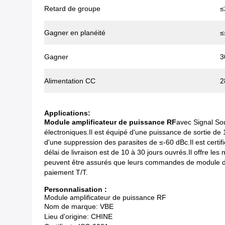
Retard de groupe
≤
Gagner en planéité
≤
Gagner
3
Alimentation CC
2
Applications:
Module amplificateur de puissance RF
avec Signal So
électroniques.Il est équipé d'une puissance de sortie d
d'une suppression des parasites de ≤-60 dBc.Il est cert
délai de livraison est de 10 à 30 jours ouvrés.Il offre l
peuvent être assurés que leurs commandes de module d'a
paiement T/T.
Personnalisation :
Module amplificateur de puissance RF
Nom de marque: VBE
Lieu d'origine: CHINE