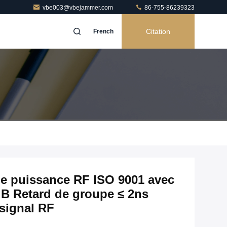
vbe003@vbejammer.com
86-755-86239323
Citation
French
de puissance RF ISO 9001 avec
 dB Retard de groupe ≤ 2ns
 signal RF