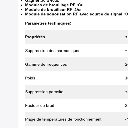
Gagner:
30 à 40dB
Modules de brouillage RF :
Oui
Module de brouilleur RF :
Oui
Module de sonorisation RF avec source de signal :
O
Paramètres techniques:
Propriétés
s
Suppression des harmoniques
≤
Gamme de fréquences
2
Poids
1
Suppression parasite
≤
Facteur de bruit
2
Plage de températures de fonctionnement
-