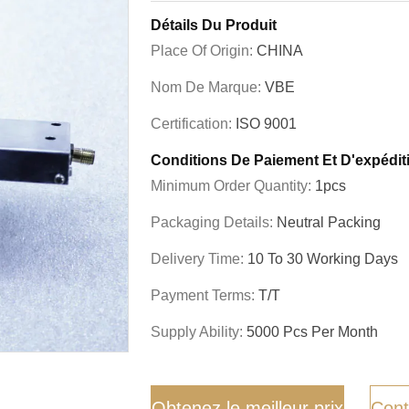
Détails Du Produit
Place Of Origin:
CHINA
Nom De Marque:
VBE
Certification:
ISO 9001
Conditions De Paiement Et D'expédit
Minimum Order Quantity:
1pcs
Packaging Details:
Neutral Packing
Delivery Time:
10 To 30 Working Days
Payment Terms:
T/T
Supply Ability:
5000 Pcs Per Month
Obtenez le meilleur prix
Cont