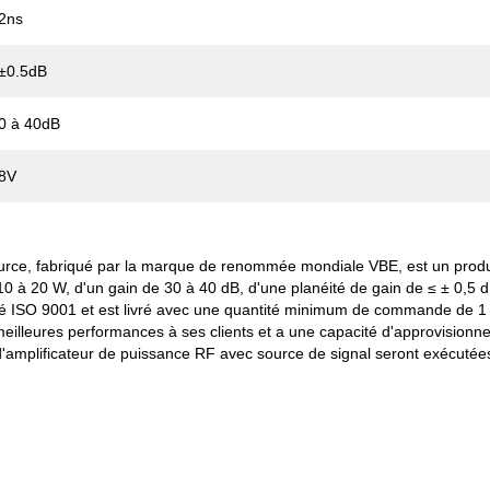
2ns
±0.5dB
0 à 40dB
8V
urce, fabriqué par la marque de renommée mondiale VBE, est un produi
e 10 à 20 W, d'un gain de 30 à 40 dB, d'une planéité de gain de ≤ ± 0,
ifié ISO 9001 et est livré avec une quantité minimum de commande de 1 
es meilleures performances à ses clients et a une capacité d'approvisio
mplificateur de puissance RF avec source de signal seront exécutées 