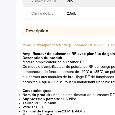
Alimentation CC:
28V
Chiffre de bruit:
2.5dB
Description
Module d'amplificateur de puissance RF ISO 9001 ave
Amplificateur de puissance RF avec planéité de gain 
Description du produit:
Module amplificateur de puissance RF
Ce module d'amplificateur de puissance RF est conçu pou
température de fonctionnement de -40℃ à +85℃, un poid
qui permet aux modules de brouillage RF de fonctionne
parasites jusqu'à -60dBc, tout en maintenant un faible r
Caractéristiques:
Nom du produit :
Module amplificateur de puissance RF
Suppression parasite :
≤-60dBc
Taille:
130*35*15mm
VSWR :
1.5:1
Gamme de fréquences:
20MHz-6GHz