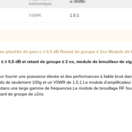
≤-30dBc
harmonique:
VSWR:
1.5:1
c planéité de gain ≤ ± 0,5 dB Retard de groupe ≤ 2ns Module de b
≤ ± 0,5 dB et retard de groupe ≤ 2 ns, module de brouilleur de si
r fournir une puissance élevée et des performances à faible bruit dan
s de seulement 100g et un VSWR de 1,5:1.Le module d'amplificateur d
r dans une large gamme de fréquences.Le module de brouillage RF fou
etard de groupe de ≤2ns.