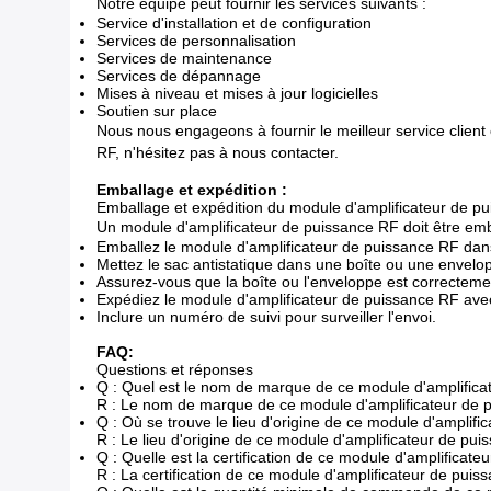
Notre équipe peut fournir les services suivants :
Service d'installation et de configuration
Services de personnalisation
Services de maintenance
Services de dépannage
Mises à niveau et mises à jour logicielles
Soutien sur place
Nous nous engageons à fournir le meilleur service clien
RF, n'hésitez pas à nous contacter.
Emballage et expédition :
Emballage et expédition du module d'amplificateur de p
Un module d'amplificateur de puissance RF doit être emb
Emballez le module d'amplificateur de puissance RF dan
Mettez le sac antistatique dans une boîte ou une envel
Assurez-vous que la boîte ou l'enveloppe est correctemen
Expédiez le module d'amplificateur de puissance RF avec
Inclure un numéro de suivi pour surveiller l'envoi.
FAQ:
Questions et réponses
Q : Quel est le nom de marque de ce module d'amplifica
R : Le nom de marque de ce module d'amplificateur de 
Q : Où se trouve le lieu d'origine de ce module d'amplif
R : Le lieu d'origine de ce module d'amplificateur de pui
Q : Quelle est la certification de ce module d'amplificat
R : La certification de ce module d'amplificateur de pui