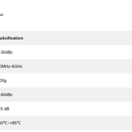
ui
pécification
-30dBc
0MHz-6GHz
00g
-60dBc
,5 dB
40℃~+85℃