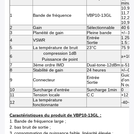
minute
10,95 
11,7 1
1
Bande de fréquence
VBP10-13GL
12,2 1
10,95 
2
Gain
Sélectionnable
40 60
3
Planéité de gain
Pleine bande
+/--1
Entrée
1.25:1
4
VSWR
Sortie
1.5:1
5
La température de bruit
23°C
75 90 
compression 1dB
6
≥+10
Puissance de point
7
3ème ordre IMD
Dual-tone-12dBm
≤-51
8
Stabilité de gain
24 heures
+/--0,5
Guide
Entrée
9
Connecteur
d'onde
Sortie
N ou 
10
Surcharge d'entrée
Surcharge 1min
0
11
Tension locale
C.C
+12 +
La température
12
-40~+
fonctionnante
Caractéristiques du produit de VBP10-13GL :
1. Bande de fréquence large ;
2. bas bruit de sortie ;
3. consommation de puissance faible, linéarité élevée ;