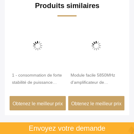
Produits similaires
1 - consommation de forte
Module facile 5850MHz
Ba
a
stabilité de puissance
d'amplificateur de
de
faible de module
puissance de l'installation
de
de
d'amplificateur de
rf - 6425MHz a produit la
ba
ix
Obtenez le meilleur prix
Obtenez le meilleur prix
Ob
puissance de 2GHz rf
plage de fréquence
co
Envoyez votre demande