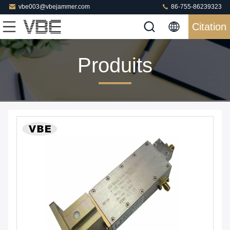
vbe003@vbejammer.com
86-755-86239323
Citation
Produits