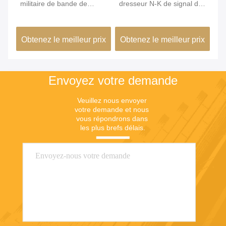
ion
militaire de bande de
dresseur N-K de signal de
ul
S
fréquence de la Manche
téléphone portable de
sy
du dresseur de signal de
bandes pour
d'
ix
Obtenez le meilleur prix
Obtenez le meilleur prix
Ob
bombe 1 - 8
CDMA/GSM/DCS
au
Envoyez votre demande
Veuillez nous envoyer 
votre demande et nous 
vous répondrons dans 
les plus brefs délais.