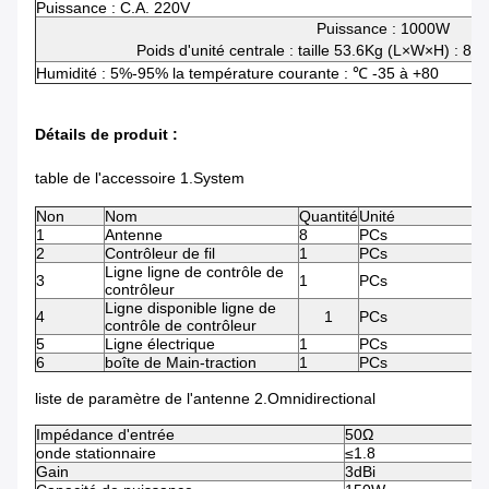
Puissance : C.A. 220V
Puissance : 1000W
Poids d'unité centrale : taille 53.6Kg (L×W×H) : 8
Humidité : 5%-95% la température courante : ℃ -35 à +80
Détails de produit :
table de l'accessoire 1.System
Non
Nom
Quantité
Unité
1
Antenne
8
PCs
2
Contrôleur de fil
1
PCs
Ligne ligne de contrôle de
3
1
PCs
contrôleur
Ligne disponible ligne de
4
1
PCs
contrôle de contrôleur
5
Ligne électrique
1
PCs
6
boîte de Main-traction
1
PCs
liste de paramètre de l'antenne 2.Omnidirectional
Impédance d'entrée
50Ω
onde stationnaire
≤1.8
Gain
3dBi