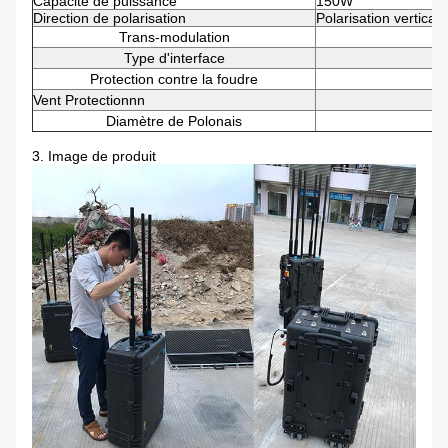
Capacité de puissance
150W
Direction de polarisation
Polarisation verticale
Trans-modulation
Type d'interface
Protection contre la foudre
Vent Protectionnn
Diamètre de Polonais
Φ2
3. Image de produit