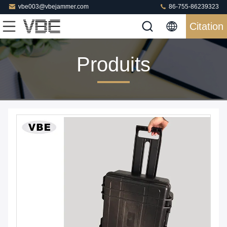
vbe003@vbejammer.com
86-755-86239323
Citation
Produits