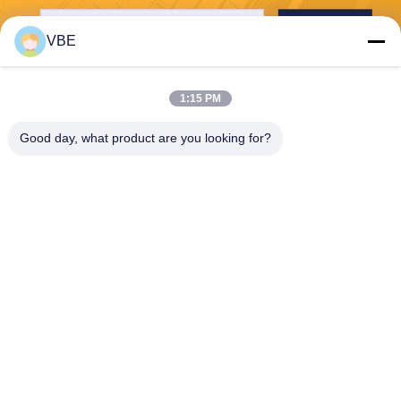
Envoyer
VBE
1:15 PM
Good day, what product are you looking for?
VBE Technology Shenzhen Co., Ltd.
vbe003@vbejammer.com
86-755-86239323
Plancher 4, construisant 8, z
one industrielle de Xinwei, s
ecteur de Nanshan, Shenzh
en, province du Guangdong,
Chine
Bonne qualité de la Chine Signal de téléphone cellulaire Jammer