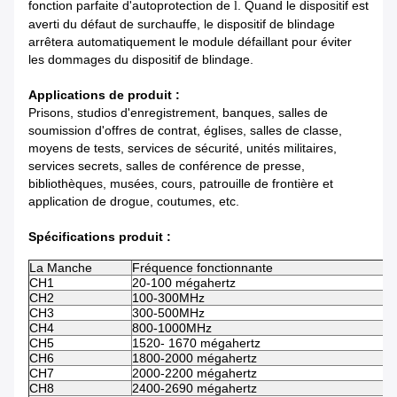
fonction
parfaite d'autoprotection de
. Quand le dispositif est
l
averti du défaut de surchauffe, le dispositif de blindage
arrêtera automatiquement le module défaillant pour éviter
les dommages du dispositif de blindage.
Applications de produit :
Prisons, studios d'enregistrement, banques, salles de
soumission d'offres de contrat, églises, salles de classe,
moyens de tests, services de sécurité, unités militaires,
services secrets, salles de conférence de presse,
bibliothèques, musées, cours, patrouille de frontière et
application de drogue, coutumes, etc.
Spécifications produit :
La Manche
Fréquence fonctionnante
D
CH1
20-100 mégahertz
4
CH2
100-300MHz
4
CH3
300-500MHz
4
CH4
800-1000MHz
4
CH5
1520- 1670 mégahertz
4
CH6
1800-2000 mégahertz
4
CH7
2000-2200 mégahertz
4
CH8
2400-2690 mégahertz
4