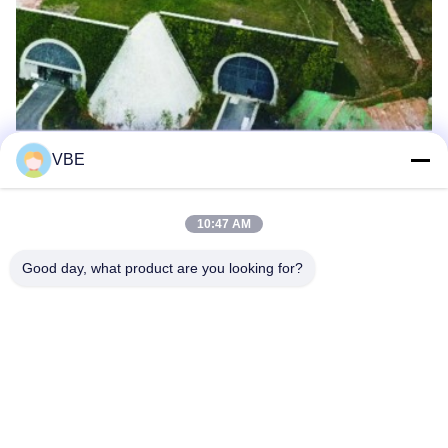
VBE
10:47 AM
Good day, what product are you looking for?
VBE Technology Shenzhen Co., Ltd.
vbe003@vbejammer.com
86-755-86239323
Plancher 4, construisant 8, z
one industrielle de Xinwei, s
ecteur de Nanshan, Shenzh