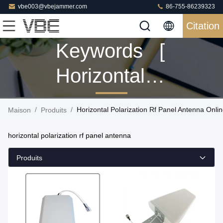
vbe003@vbejammer.com
86-755-86239323
Citation
Keywords [
Horizontal
Polarization
/
/
Horizontal Polarization Rf Panel Antenna Onli
Maison
Produits
Rf Panel
horizontal polarization rf panel antenna
Antenna ]
Produits
Match 2
Produits