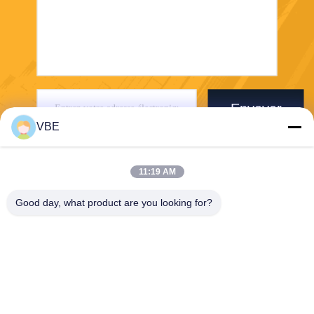
Envoyer
VBE
11:19 AM
Good day, what product are you looking for?
VBE Technology Shenzhen Co., Ltd.
vbe003@vbejammer.com
86-755-86239323
Plancher 4, construisant 8, z
one industrielle de Xinwei, s