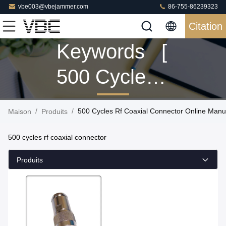
vbe003@vbejammer.com
86-755-86239323
Citation
Keywords [
500 Cycles
Rf Coaxial
/
/
500 Cycles Rf Coaxial Connector Online Manu
Maison
Produits
Connector ]
500 cycles rf coaxial connector
Match 1
Produits
Produits