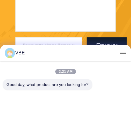
Envoyer
VBE
2:21 AM
Good day, what product are you looking for?
VBE Technology Shenzhen Co., Ltd.
vbe003@vbejammer.com
86-755-86239323
Plancher 4, construisant 8, z
one industrielle de Xinwei, s