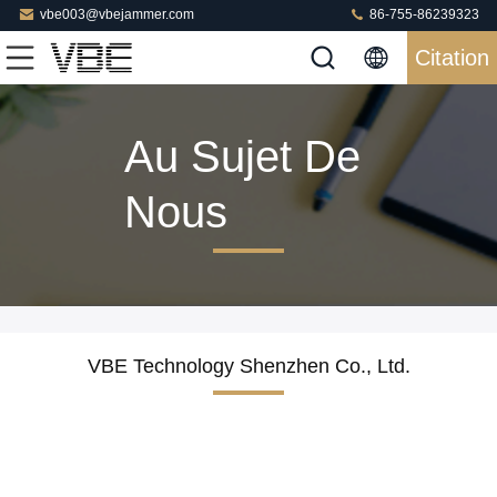
vbe003@vbejammer.com
86-755-86239323
Citation
Au Sujet De
Nous
VBE Technology Shenzhen Co., Ltd.