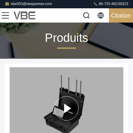
vbe003@vbejammer.com
86-755-86239323
Citation
Produits