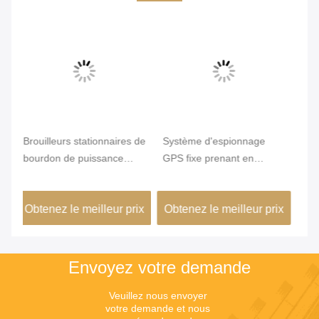
Vi
 de
Système d'espionnage
Détection de drones RF et
Le
GPS fixe prenant en
portée de brouillage de 1-2
re
charge le GPS/BDS/GNSS
km
50
di
ix
Obtenez le meilleur prix
Obtenez le meilleur prix
Ob
Envoyez votre demande
Veuillez nous envoyer 
votre demande et nous 