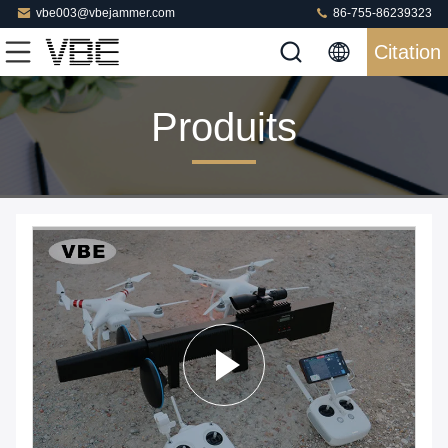
vbe003@vbejammer.com
86-755-86239323
Citation
Produits