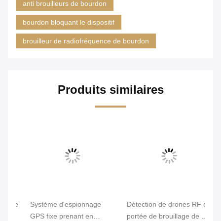
anti brouilleurs de bourdon
bourdon bloquant le dispositif
brouilleur de radiofréquence de bourdon
Produits similaires
Vi
 de
Système d'espionnage
Détection de drones RF et
Le
GPS fixe prenant en
portée de brouillage de 1-2
re