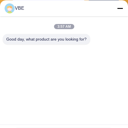
Envoyer
VBE
3:57 AM
Good day, what product are you looking for?
VBE Technology Shenzhen Co., Ltd.
vbe003@vbejammer.com
86-755-86239323
Plancher 4, construisant 8, z
one industrielle de Xinwei, s
ecteur de Nanshan, Shenzh
en, province du Guangdong,
Chine
Bonne qualité de la Chine Signal de téléphone cellulaire Jammer
Fournisseur. © de Copyright 2026 VBE Technology Shenzhen Co., Ltd. .