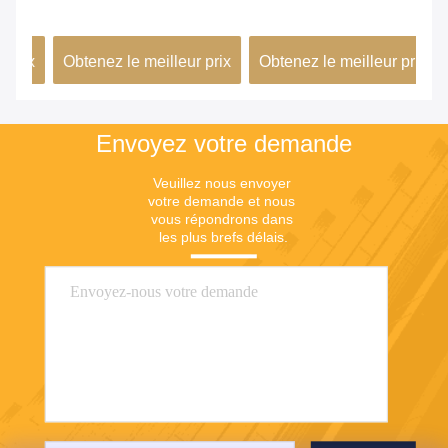
charge le GPS/BDS/GNSS
km
50
di
ix
Obtenez le meilleur prix
Obtenez le meilleur prix
Ob
Envoyez votre demande
Veuillez nous envoyer 
votre demande et nous 
vous répondrons dans 
les plus brefs délais.