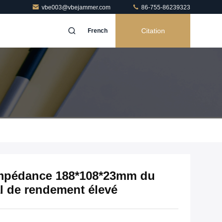
vbe003@vbejammer.com
86-755-86239323
Citation
French
impédance 188*108*23mm du
l de rendement élevé