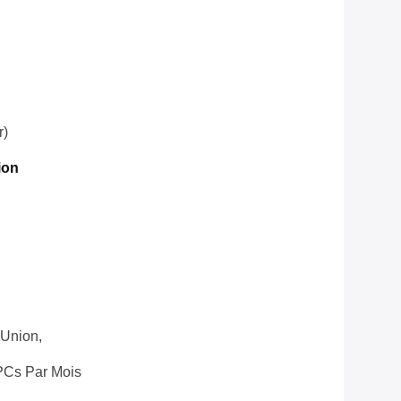
r)
ion
 Union,
PCs Par Mois