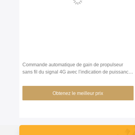
Détection d'isolement de répétiteur de signal de
ance
téléphone portable de tension de C.C 5.0V
d'antenne de régénérateur
Obtenez le meilleur prix