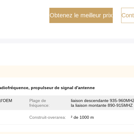
Obtenez le meilleur prix
Cont
radiofréquence
,
propulseur de signal d'antenne
r d'OEM
Plage de
liaison descendante 935-960MH
fréquence:
la liaison montante 890-915MHZ
Construit-overarea:
² de 1000 m