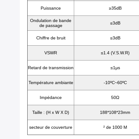
Puissance
≥35dB
Ondulation de bande
≤3dB
de passage
Chiffre de bruit
≤3dB
VSWR
≤1.4 (V.S.W.R)
Retard de transmission
≤1μs
Température ambiante
-10ºC~60ºC
Impédance
50Ω
Taille : (H x W X D)
188*108*23mm
secteur de couverture
² de 1000 M