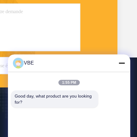
VBE
Envoyer
1:55 PM
Good day, what product are you looking 
for?
Contact USA
vbe003@vbejammer.com
86-755-86239323