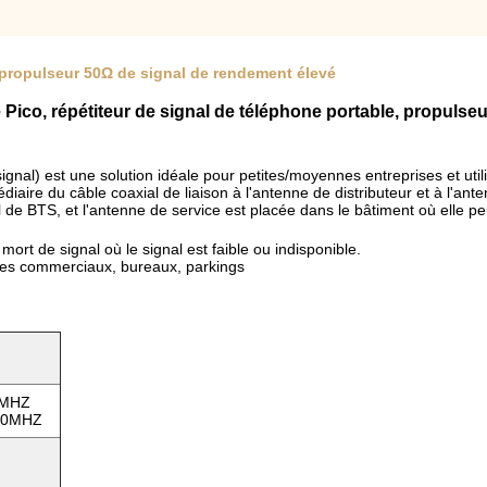
propulseur 50Ω de signal de rendement élevé
Pico, répétiteur de signal de téléphone portable, propulseu
 signal) est une solution idéale pour petites/moyennes entreprises et u
ermédiaire du câble coaxial de liaison à l'antenne de distributeur et à l'an
al de BTS, et l'antenne de service est placée dans le bâtiment où elle pe
ort de signal où le signal est faible ou indisponible.
ntres commerciaux, bureaux, parkings
15MHZ
960MHZ