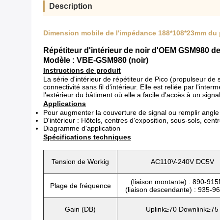
Description
Dimension mobile de l'impédance 188*108*23mm du 
Répétiteur d'intérieur de noir d'OEM GSM980 de 
Modèle : VBE-GSM980 (noir)
Instructions de produit
La série d'intérieur de répétiteur de Pico (propulseur de
connectivité sans fil d'intérieur. Elle est reliée par l'int
l'extérieur du bâtiment où elle a facile d'accès à un sign
Applications
Pour augmenter la couverture de signal ou remplir angle m
D'intérieur : Hôtels, centres d'exposition, sous-sols, ce
Diagramme d'application
Spécifications techniques
Tension de Workig
AC110V-240V DC5V
(liaison montante) : 890-9
Plage de fréquence
(liaison descendante) : 935-
Gain (DB)
Uplink≥70 Downlink≥75