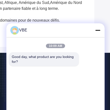
-Est, Afrique, Amérique du Sud,Amérique du Nord
partenaire fiable et à long terme.
x domaines pour de nouveaux défis.
VBE
10:09 AM
Good day, what product are you looking 
for?
Contact USA
vbe003@vbejammer.com
86-755-86239323
Plancher 4, construisant 8, zone industrielle de
Xinwei, secteur de Nanshan, Shenzhen, province
du Guangdong, Chine