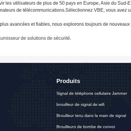
ir les utilisateurs de plus de 50 pays en Europe, Asie du Sud
mateurs de télécommunications.
Sélectionnez VBE, vous avez un 
ns plus avancées et fiables, nous explorons toujours de nouveau
urnisseur de solutions de sécurité.
Produits
Signal de téléphone cellulaire Jammer
brouilleur de signal de wifi
Brouilleur tenu dans la main de signal
Brouilleurs de bombe de convoi