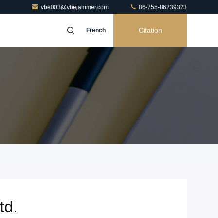
vbe003@vbejammer.com
86-755-86239323
Citation
French
td.